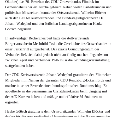
Oktober) das 70. Bestehen des CDU-Ortsverbandes Flintbek im
Gemeindehaus der ev. Kirche gefeiert. Neben vielen Parteifreunden und
politischen Mitstreitern konnte der Ortsvorsitzende Wilhelm Blöcker
auch den CDU-Kreisvorsitzenden und Bundestagsabgeordneten Dr.
Johann Wadephul und den örtlichen Landtagsabgeordneten Hauke
Göttsch begrüßen.
In aufwendiger Recherchearbeit hatte die stellvertretende
Bürgervorsteherin Mechthild Teske die Geschichte des Ortsverbandes in
einer Festschrift aufgearbeitet. Das exakte Gründungsdatum des
Verbandes ließ sich dabei jedoch nicht ausfindig machen. Irgendwann
zwischen April und September 1946 muss die Gründungsveranstaltung
stattgefunden haben.
Der CDU-Kreisvorsitzende Johann Wadephul gratulierte den Flintbeker
Mitgliedern im Namen der gesamten CDU Rendsburg-Eckernförde und
machte in seiner Festrede einen bundespolitischen Rundumschlag. Er
appellierte an die versammelten Christdemokraten beim Umgang mit
der AfD Kurs zu halten und mäßige und effektive Maßnahmen zu
ergreifen.
Hauke Göttsch gratulierte dem Ortsvorsitzenden Willhelm Blöcker und
dankte für die stets verlässliche Unterstützung und das Engagement der