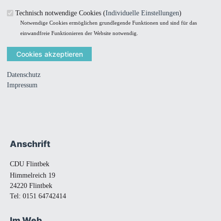
29.08.2026 14:00
Technisch notwendige Cookies (
Individuelle Einstellungen
)
Familie Stegelmann | Himmelreich 19 | 24220 Flintbek
Notwendige Cookies ermöglichen grundlegende Funktionen und sind für das
einwandfreie Funktionieren der Website notwendig.
Boßeln
10.10.2026 14:00
Himmelreich Spielplatz
Datenschutz
Impressum
zum iCalendar hinzufügen
Anschrift
Fußbereich
CDU Flintbek
Himmelreich 19
24220 Flintbek
Tel:
0151 64742414
Im Web