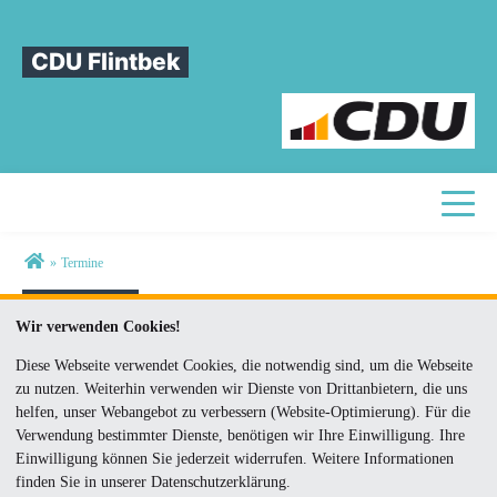
CDU Flintbek
Toggle
Sie sind hier
»
Termine
Termine
Wir verwenden Cookies!
Diese Webseite verwendet Cookies, die notwendig sind, um die Webseite
Boccia
zu nutzen. Weiterhin verwenden wir Dienste von Drittanbietern, die uns
22.08.2026 14:00
helfen, unser Webangebot zu verbessern (Website-Optimierung). Für die
Treffpunkt: hinter der Feuerwehr
Verwendung bestimmter Dienste, benötigen wir Ihre Einwilligung. Ihre
Einwilligung können Sie jederzeit widerrufen. Weitere Informationen
finden Sie in unserer Datenschutzerklärung.
Grillen am Hof Stegelmann