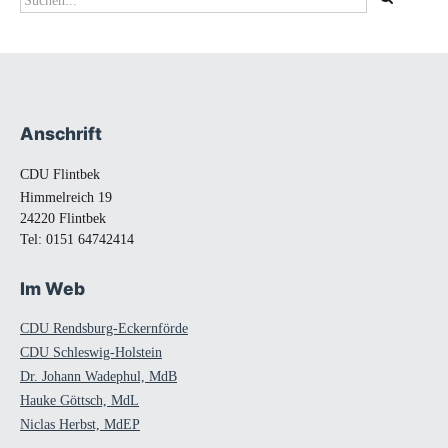
Suchformular
Anschrift
Fußbereich
CDU Flintbek
Himmelreich 19
24220 Flintbek
Tel:
0151 64742414
Im Web
CDU Rendsburg-Eckernförde
CDU Schleswig-Holstein
Dr. Johann Wadephul, MdB
Hauke Göttsch, MdL
Niclas Herbst, MdEP