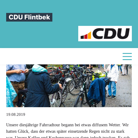
Sie sind hier
»
Fahrradtour 2019
CDU Flintbek
Fahrradtour
2019
Toggle
19.08.2019
Unsere diesjährige Fahrradtour begann bei etwas diffusem Wetter. Wir
hatten Glück, dass der etwas später einsetzende Regen nicht zu stark
war. Unsere Kaffee und Kuchenpause war dann jedoch trocken. Es gab