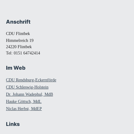
Anschrift
Fußbereich
CDU Flintbek
Himmelreich 19
24220 Flintbek
Tel:
0151 64742414
Im Web
CDU Rendsburg-Eckernförde
CDU Schleswig-Holstein
Dr. Johann Wadephul, MdB
Hauke Göttsch, MdL
Niclas Herbst, MdEP
Links