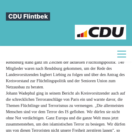
Sie sind hier
»
CDU-Kreisparteitag: Mit einer Stimme in der Flüchtlingspolitik
CDU Flintbek
CDU-Kreisparteitag:
Mit
einer
Stimme
in
der
Flüchtlingspolitik
18.11.2015
Der diesjährige Kreisparteitag am 17. November im ConventGarten in
Toggle
Rendsburg stand ganz im Zeichen der aktuellen Flüchtlingspolitik. 140
Mitglieder waren nach Rendsburg gekommen, um der Rede des
Landesvorsitzenden Ingbert Liebing zu folgen und über den Antrag des
Kreisvorstand zur Flüchtlingspolitik und der Senioren Union zum
Netzausbau zu beraten.
Johann Wadephul ging in seinem Bericht als Kreisvorsitzender auch auf
die schrecklichen Terroranschläge von Paris ein und warnte davor, die
Themen Flüchtlinge und Terrorismus zu vermengen. „Die allermeisten
Menschen sind vor dem Terror des IS geflohen. Wir dürfen sie nicht
ohne Not verdächtigen. Ganz Europa und die ganze Welt muss jetzt
zusammenstehen, um den islamistischen Terror zu besiegen. Wir dürfen
uns von diesen Terroristen nicht unsere Freiheit zerstören lassen“, so