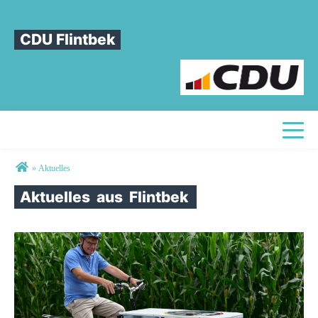
CDU Flintbek
Toggle
Sie sind hier
»
Aktuelles
Aktuelles
aus
Flintbek