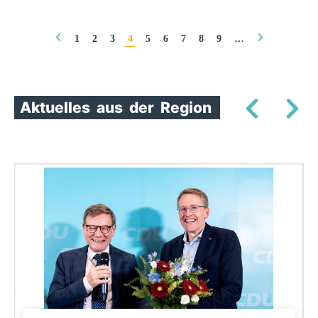
Seiten
1
2
3
4
5
6
7
8
9
…
Aktuelles
aus
der
Region